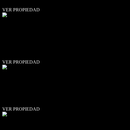
DORMITORIO: Piso 2 - Frente …
VER PROPIEDAD
DEPARTAMENTO
DORREGO 124 SE VENDE DEPARTAMENTO 2
DORMITORIOS
DORREGO 124, ROSARIO, CENTRO RIO 2 DORMITORIOS
81M2 CON BALCON AL FRENTE PISO 3 USD210,600
ENTREGA INMEDIATA MAT.C.I.2011 DESCRIPCION
Ubicado en el corazón de Rosario, …
VER PROPIEDAD
LOCAL
COLÓN AL 1800
COLON 1889-BARRIO ABASTO LOCALES EN VENTA
ENTREGA INMEDIATA LISTO PARA ESCRITURAR
FINANCIACIÓN: 70% Anticipo 30% hasta 12 cuotas en USD
DISPONIBILIDAD DE OTRAS UNIDADES LOCALES …
VER PROPIEDAD
DEPARTAMENTO
MORENO AL 1100