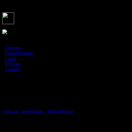
Contanos que necesitas, nosotros te lo brindamos.
Seguinos en
Asociados con
¿Qué estás buscando?
·
Terrenos
·
Departamentos
·
Casas
·
Oficinas
·
Locales
Todas las medidas enunciadas son meramente orientativas, las
medidas exactas serán las que se expresen en el respectivo título de
propiedad de cada inmueble. Todas las fotos, imagenes y videos son
meramente ilustrativos y no contractuales. Los precios enunciados
son meramente orientativos y no contractuales.
© 2026 Flia propiedades.
Software Inmobiliario - Tokko Broker