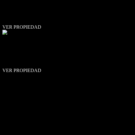
MORENO 1185, CENTRO ROSARIO EDIFICIO ALAMEDA
DEPARTAMENTOS DE 1 DORMITORIO 45M2 PISO 6
UNIDAD C USD 76,500 UNIDADES DSIPONIBLES 1
DORMITORIO DESDE USD76,500 1 DORMITORIO …
VER PROPIEDAD
COCHERA
WILDE AL 455 BIS
WILDE 455 BIS - CONDOMINIOS VIVIENDAS CONSULTAR
POR FINANCIACIÓN COCHERAS DISPONIBLES: SS 01 -
Cochera - Para vehículo pequeño - USD 23.100 / USD 25.410 …
VER PROPIEDAD
ENCUENTRE SU
PROPIEDAD
Tipo de Operación
Venta
Alquiler
Tipo de Propiedad
Terreno
Departamento