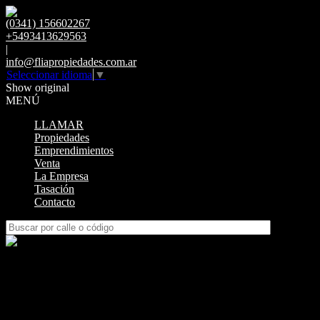
(0341) 156602267
+5493413629563
|
info@fliapropiedades.com.ar
Seleccionar idioma
▼
Show original
MENÚ
LLAMAR
Propiedades
Emprendimientos
Venta
La Empresa
Tasación
Contacto
DEPARTAMENTO
ALVEAR AL 1400 SE VENDE MONOAMBIENTE
ALVEAR 1400 - UN DORMITORIO CON BALCON
CALEFACCION POR RADIADORES ENTREGA OCTUBRE
2027 FINANCIACIÓN ENTREGA 40% y 18 CUOTAS UN