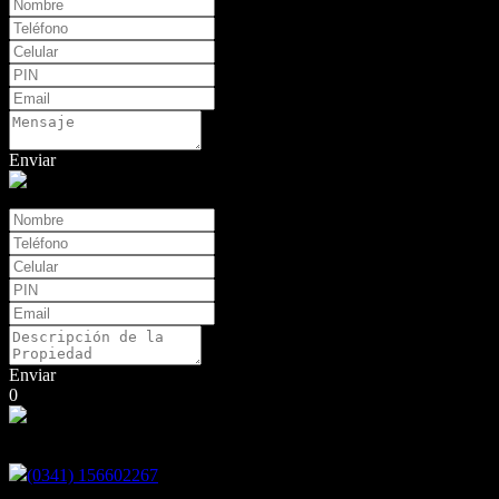
Enviar
Tasaciones
Enviar
0
Encontranos en
(0341) 156602267
9 de Julio N°1953 Piso 12 Of. D - Rosario - Santa Fe.-