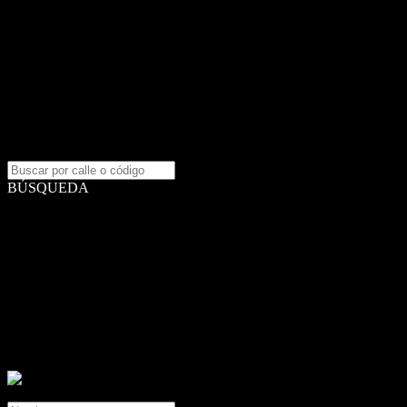
Casa
Oficina
Locales
Ambientes
1 Ambiente
2 Ambientes
3 Ambientes
4 Ambientes
5 Ambientes
+5 Ambientes
BÚSQUEDA
Somos una Empresa conformada por un matrimonio, profesionales y
emprendedores, con un gran valor, LA FAMILIA, de ahí nuestro
nombre FLIA PROPIEDADES. En constante capacitación,
buscamos estar siempre a la vanguardia del Real Estate.
Contacto